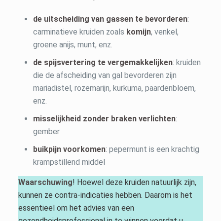
de uitscheiding van gassen te bevorderen
:
carminatieve kruiden zoals
komijn
, venkel,
groene anijs, munt, enz.
de spijsvertering te vergemakkelijken
: kruiden
die de afscheiding van gal bevorderen zijn
mariadistel, rozemarijn, kurkuma, paardenbloem,
enz.
misselijkheid zonder braken verlichten
:
gember
buikpijn voorkomen
: pepermunt is een krachtig
krampstillend middel
Waarschuwing
! Hoewel deze kruiden natuurlijk zijn,
kunnen ze contra-indicaties hebben. Daarom is het
essentieel om het advies van een
gezondheidsprofessional in te winnen voordat u