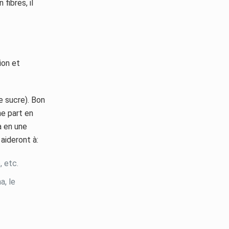
fibres, il
ion et
e sucre). Bon
ne part en
a en une
 aideront à:
, etc.
a, le