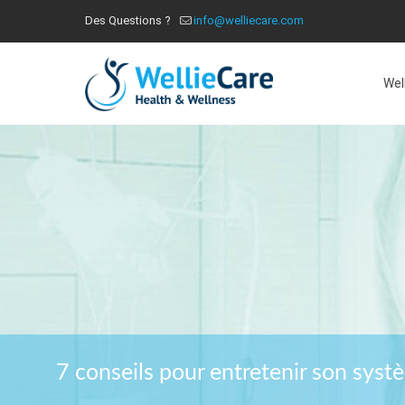
Des Questions ?
info@welliecare.com
Wel
7 conseils pour entretenir son syst