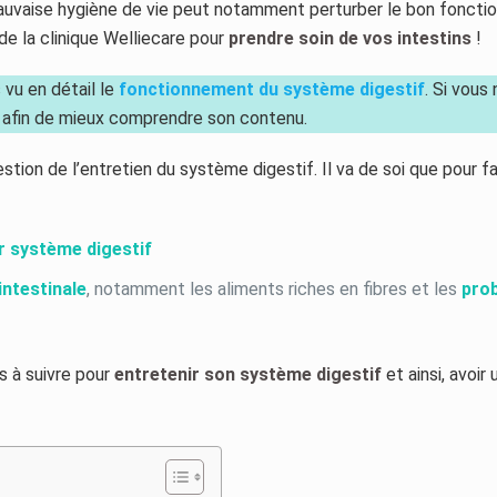
uvaise hygiène de vie peut notamment perturber le bon fonct
 de la clinique Welliecare pour
prendre soin de vos intestins
!
 vu en détail le
fonctionnement du système digestif
. Si vous
cle afin de mieux comprendre son contenu.
stion de l’entretien du système digestif. Il va de soi que pour f
ur système digestif
intestinale
, notamment les aliments riches en fibres et les
pro
s à suivre pour
entretenir son système digestif
et ainsi, avoir