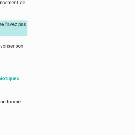
ionnement de
 ne l’avez pas
avoriser son
biotiques
 une
bonne