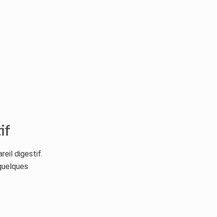
if
eil digestif.
 quelques