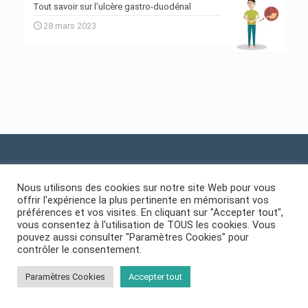
Tout savoir sur l’ulcère gastro-duodénal
28 mars 2023
About us
Nous utilisons des cookies sur notre site Web pour vous
offrir l'expérience la plus pertinente en mémorisant vos
Since 1980, the Welliecare center has been involved in a policy
préférences et vos visites. En cliquant sur "Accepter tout",
focusing primarily on
vous consentez à l'utilisation de TOUS les cookies. Vous
colorectal cancer screening
pouvez aussi consulter "Paramètres Cookies" pour
contrôler le consentement.
,
Diagnosis and treatment of inflammatory diseases
Paramètres Cookies
Accepter tout
,