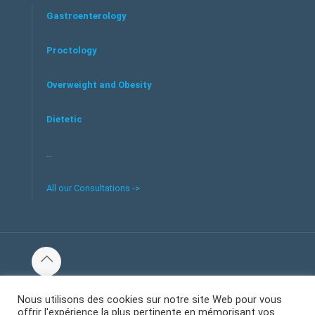
Gastroenterology
Proctology
Overweight and Obesity
Dietetic
…
All our Consultations ->
© 2016 Tous les droits réservés au centre de santé et bien-
Nous utilisons des cookies sur notre site Web pour vous
être Welliecare -
offrir l'expérience la plus pertinente en mémorisant vos