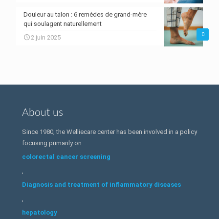
Douleur au talon : 6 remèdes de grand-mère
qui soulagent naturellement
0
2 juin 2025
About us
Since 1980, the Welliecare center has been involved in a policy
focusing primarily on
colorectal cancer screening
,
Diagnosis and treatment of inflammatory diseases
,
hepatology