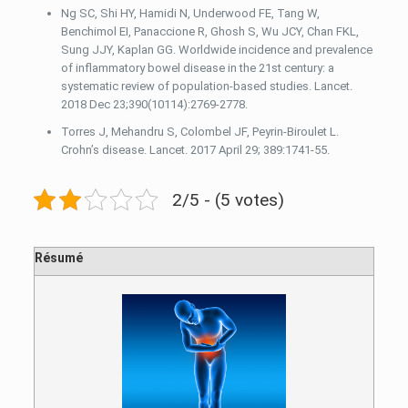
Ng SC, Shi HY, Hamidi N, Underwood FE, Tang W,
Benchimol EI, Panaccione R, Ghosh S, Wu JCY, Chan FKL,
Sung JJY, Kaplan GG. Worldwide incidence and prevalence
of inflammatory bowel disease in the 21st century: a
systematic review of population-based studies. Lancet.
2018 Dec 23;390(10114):2769-2778.
Torres J, Mehandru S, Colombel JF, Peyrin-Biroulet L.
Crohn’s disease. Lancet. 2017 April 29; 389:1741-55.
2/5 - (5 votes)
Résumé