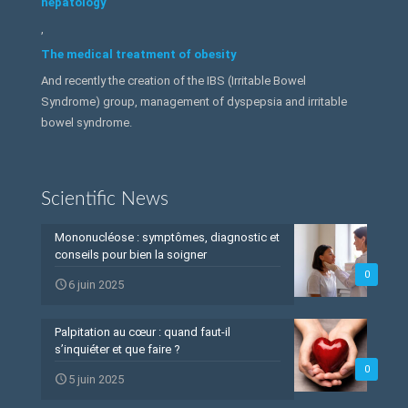
hepatology
,
The medical treatment of obesity
And recently the creation of the IBS (Irritable Bowel
Syndrome) group, management of dyspepsia and irritable
bowel syndrome.
Scientific News
Mononucléose : symptômes, diagnostic et
conseils pour bien la soigner
0
6 juin 2025
Palpitation au cœur : quand faut-il
s’inquiéter et que faire ?
0
5 juin 2025