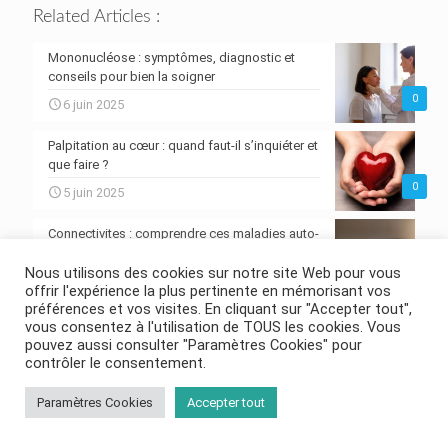
Related Articles :
Mononucléose : symptômes, diagnostic et
conseils pour bien la soigner
0
6 juin 2025
Palpitation au cœur : quand faut-il s’inquiéter et
que faire ?
0
5 juin 2025
Connectivites : comprendre ces maladies auto-
immunes systémiques
Nous utilisons des cookies sur notre site Web pour vous
0
4 juin 2025
offrir l'expérience la plus pertinente en mémorisant vos
préférences et vos visites. En cliquant sur "Accepter tout",
Ongle incarné : comment le soigner
vous consentez à l'utilisation de TOUS les cookies. Vous
efficacement et éviter les récidives
pouvez aussi consulter "Paramètres Cookies" pour
contrôler le consentement.
0
3 juin 2025
Paramètres Cookies
Accepter tout
Douleur au talon : 6 remèdes de grand-mère
qui soulagent naturellement