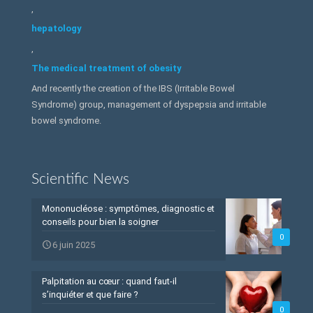
,
hepatology
,
The medical treatment of obesity
And recently the creation of the IBS (Irritable Bowel
Syndrome) group, management of dyspepsia and irritable
bowel syndrome.
Scientific News
Mononucléose : symptômes, diagnostic et
conseils pour bien la soigner
0
6 juin 2025
Palpitation au cœur : quand faut-il
s’inquiéter et que faire ?
0