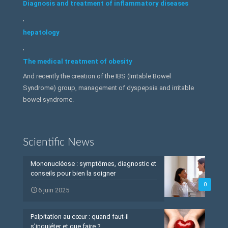
Diagnosis and treatment of inflammatory diseases
,
hepatology
,
The medical treatment of obesity
And recently the creation of the IBS (Irritable Bowel
Syndrome) group, management of dyspepsia and irritable
bowel syndrome.
Scientific News
Mononucléose : symptômes, diagnostic et
conseils pour bien la soigner
0
6 juin 2025
Palpitation au cœur : quand faut-il
s’inquiéter et que faire ?