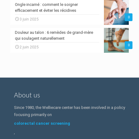
Ongle incarné : comment le soigner
efficacement et éviter les récidives
0
3 juin 2025
Douleur au talon : 6 remèdes de grand-mère
qui soulagent naturellement
0
2 juin 2025
About us
Since 1980, the Welliecare center has been involved in a policy
focusing primarily on
colorectal cancer screening
,